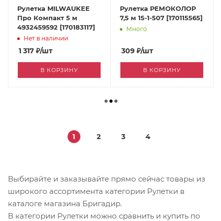
Рулетка MILWAUKEE
Рулетка РЕМОКОЛОР
Про Компакт 5 м
7,5 м 15-1-507 [170115565]
4932459592 [170183117]
Много
Нет в наличии
1 317
₽
/шт
309
₽
/шт
В КОРЗИНУ
В КОРЗИНУ
1
2
3
4
Выбирайте и заказывайте прямо сейчас товары из
широкого ассортимента категории Рулетки в
каталоге магазина Бригадир.
В категории Рулетки можно сравнить и купить по