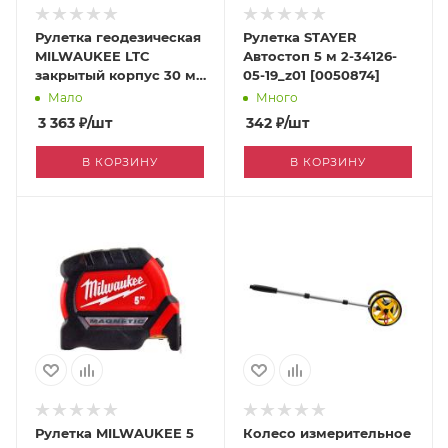
Рулетка геодезическая
Рулетка STAYER
MILWAUKEE LTC
Автостоп 5 м 2-34126-
закрытый корпус 30 м
05-19_z01 [0050874]
48225103 [170183114]
Мало
Много
3 363
₽
/шт
342
₽
/шт
В КОРЗИНУ
В КОРЗИНУ
Рулетка MILWAUKEE 5
Колесо измерительное