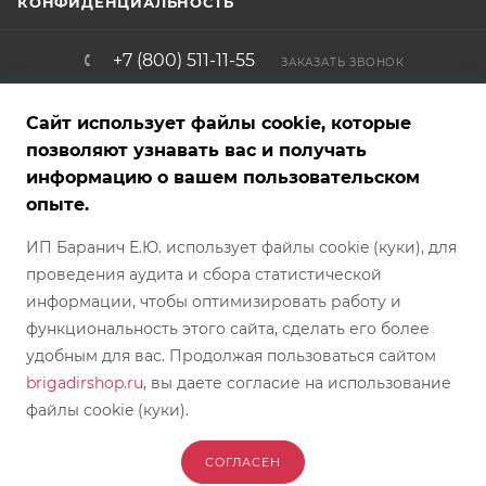
КОНФИДЕНЦИАЛЬНОСТЬ
+7 (800) 511-11-55
ЗАКАЗАТЬ ЗВОНОК
info@brigadirshop.ru
Сайт использует файлы cookie, которые
позволяют узнавать вас и получать
информацию о вашем пользовательском
Представленные на сайте товары — фотообразцы, графические,
опыте.
рекламные и текстовые материалы — являются собственностью
магазина и не являются публичной офертой. Внешний вид
ИП Баранич Е.Ю. использует файлы cookie (куки), для
товара, характеристики, страна производителя и комплект
поставки могут отличаться от указанных на сайте и могут быть
проведения аудита и сбора статистической
изменены производителем без предварительного
предупреждения/отображения в каталоге магазина БРИГАДИР.
информации, чтобы оптимизировать работу и
Обратите внимание, что цвет, оттенок, текстура и фактура товара
могут отличаться от фотографий, представленных на сайте.
функциональность этого сайта, сделать его более
Условия покупки каждого конкретного товара требуют
согласования непосредственно с менеджером интернет-
удобным для вас. Продолжая пользоваться сайтом
магазина. Предложение между Покупателем и Продавцом
brigadirshop.ru
, вы даете согласие на использование
действует с момента согласования его с менеджером магазина.
файлы cookie (куки).
2026 © БРИГАДИР - интернет-магазин
СОГЛАСЕН