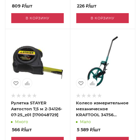
809
₽
/шт
226
₽
/шт
В КОРЗИНУ
В КОРЗИНУ
Рулетка STAYER
Колесо измерительное
Автостоп 7,5 м 2-34126-
механическое
07-25_z01 [170048729]
KRAFTOOL 34756
[170251722]
Много
Мало
566
₽
/шт
5 589
₽
/шт