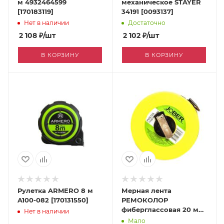
м 4932464599
механическое STAYER
[170183119]
34191 [0093137]
Нет в наличии
Достаточно
2 108
₽
/шт
2 102
₽
/шт
В КОРЗИНУ
В КОРЗИНУ
Рулетка ARMERO 8 м
Мерная лента
A100-082 [170131550]
РЕМОКОЛОР
фиберглассовая 20 м
Нет в наличии
15-2-42 [170079368]
Мало