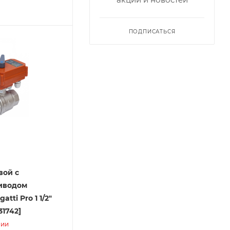
ПОДПИСАТЬСЯ
вой с
иводом
tti Pro 1 1/2"
31742]
чии