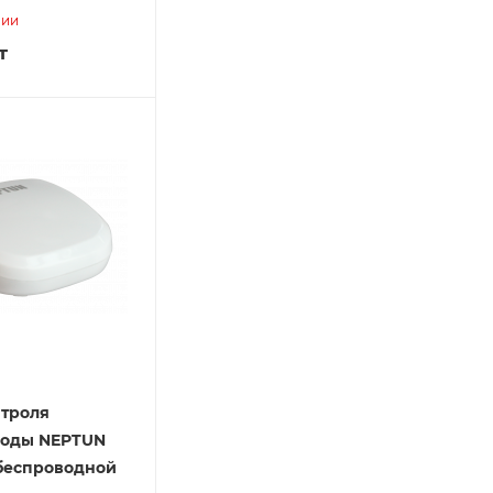
чии
т
нтроля
воды NEPTUN
 беспроводной