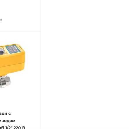
т
вой с
иводом
i 1/2" 220 В