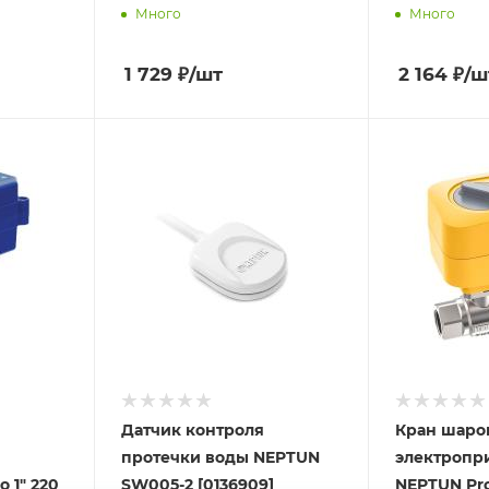
Много
Много
1 729
₽
/шт
2 164
₽
/ш
Датчик контроля
Кран шаро
протечки воды NEPTUN
электропр
 1" 220
SW005-2 [0136909]
NEPTUN Prof