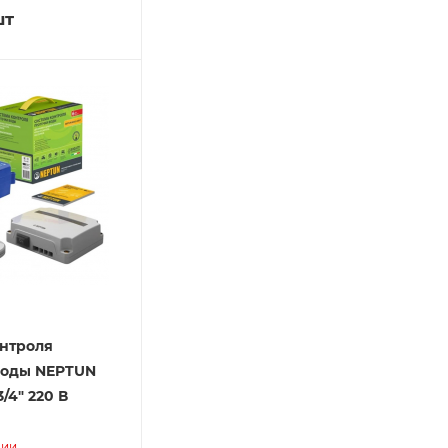
шт
онтроля
воды NEPTUN
3/4" 220 В
чии