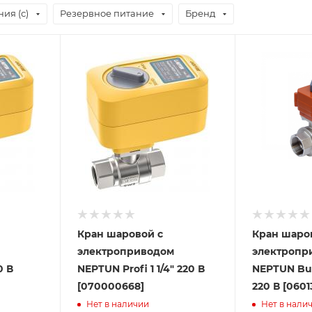
ия (с)
Резервное питание
Бренд
Кран шаровой с
Кран шаро
электроприводом
электропр
0 В
NEPTUN Profi 1 1/4" 220 В
NEPTUN Buga
[070000668]
220 В [0601
Нет в наличии
Нет в нали