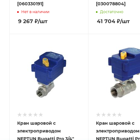
[060330191]
[030078804]
Нет в наличии
Достаточно
9 267
₽
/шт
41 704
₽
/шт
Кран шаровой с
Кран шаровой с
электроприводом
электроприводом
NEPTUN Bugatti Pro 3/4"
NEPTUN Bugatti Pro