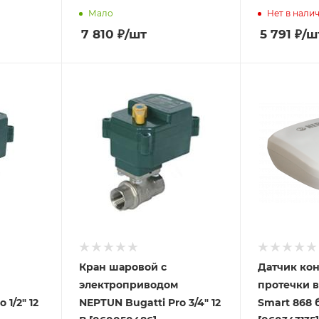
Мало
Нет в нали
7 810
₽
/шт
5 791
₽
/ш
Кран шаровой с
Датчик ко
электроприводом
протечки 
 1/2" 12
NEPTUN Bugatti Pro 3/4" 12
Smart 868