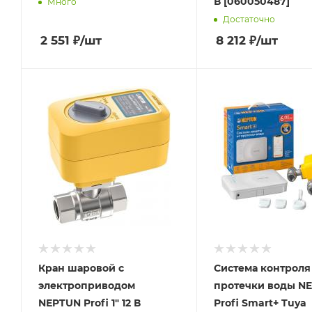
В [060050487]
Много
Достаточно
2 551
₽
/шт
8 212
₽
/шт
Кран шаровой с
Система контроля
электроприводом
протечки воды N
NEPTUN Profi 1" 12 В
Profi Smart+ Tuya