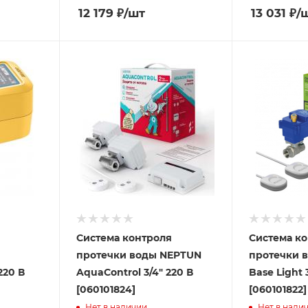
12 179
₽
/шт
13 031
₽
/
Система контроля
Система к
протечки воды NEPTUN
протечки 
220 В
AquaControl 3/4" 220 В
Base Light 
[060101824]
[060101822]
Нет в наличии
Нет в нали