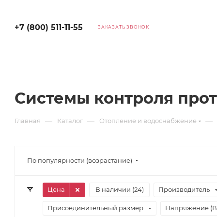
+7 (800) 511-11-55
ЗАКАЗАТЬ ЗВОНОК
Системы контроля про
—
—
—
Главная
Каталог
Отопление и водоснабжение
По популярности (возрастание)
Цена
В наличии (
24
)
Производитель
Присоединительный размер
Напряжение (В