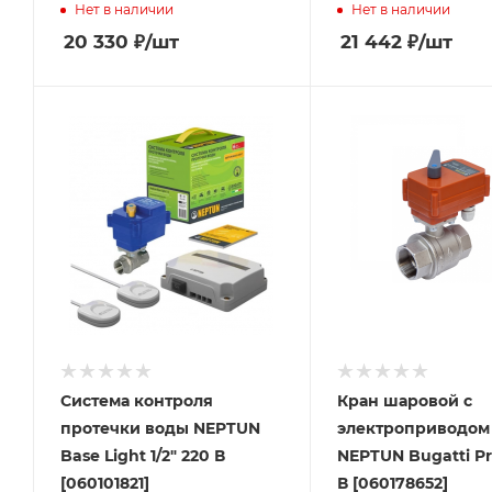
Нет в наличии
Нет в наличии
20 330
₽
/шт
21 442
₽
/шт
Система контроля
Кран шаровой с
протечки воды NEPTUN
электроприводом
Base Light 1/2" 220 В
NEPTUN Bugatti Pr
[060101821]
В [060178652]