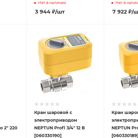
Нет в наличии
Нет в нали
3 944
₽
/шт
7 922
₽
/ш
Кран шаровой с
Кран шаро
электроприводом
электропр
o 2" 220
NEPTUN Profi 3/4" 12 В
NEPTUN Prof
[060330190]
[060330189