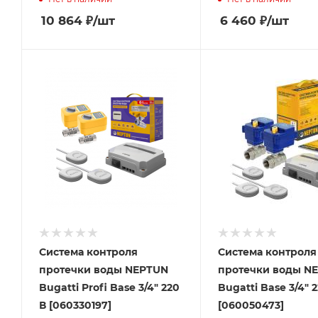
10 864
₽
/шт
6 460
₽
/шт
Система контроля
Система контроля
протечки воды NEPTUN
протечки воды N
Bugatti Profi Base 3/4" 220
Bugatti Base 3/4" 
В [060330197]
[060050473]