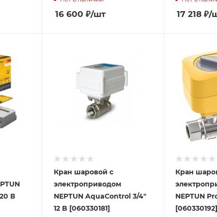
16 600
₽
/шт
17 218
₽
/
Кран шаровой с
Кран шаро
EPTUN
электроприводом
электропр
220 В
NEPTUN AquaControl 3/4"
NEPTUN Profi
12 B [060330181]
[060330192