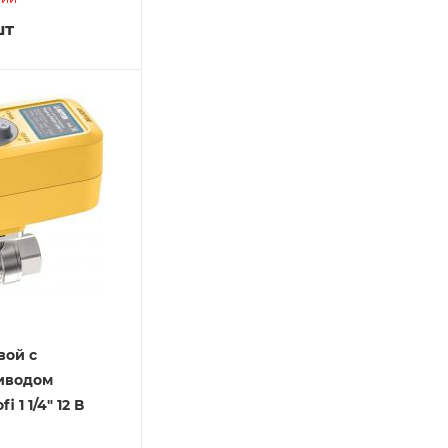
шт
вой с
иводом
 1 1/4" 12 В
]