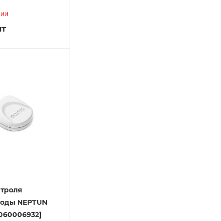
]
чии
шт
нтроля
воды NEPTUN
060006932]