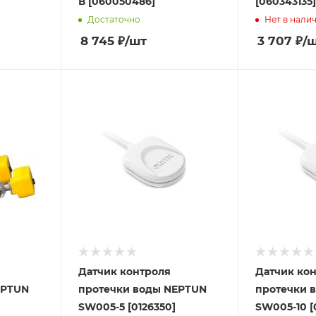
В [060050486]
[060343135
Достаточно
Нет в нали
8 745
₽
/шт
3 707
₽
/
Датчик контроля
Датчик ко
EPTUN
протечки воды NEPTUN
протечки 
SW005-5 [0126350]
SW005-10 [