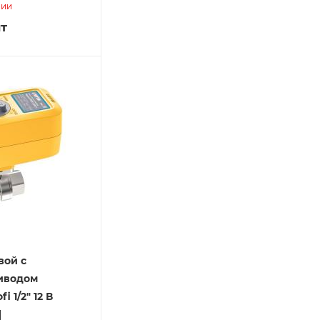
чии
т
вой с
иводом
i 1/2" 12 В
]