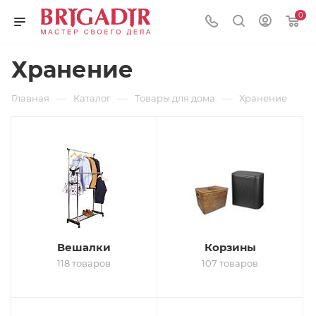
0
Хранение
—
—
—
Главная
Каталог
Товары для дома
Хранение
Вешалки
Корзины
118 товаров
107 товаров