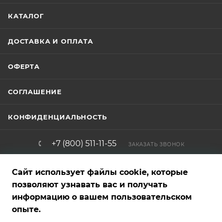
КАТАЛОГ
ДОСТАВКА И ОПЛАТА
ОФЕРТА
СОГЛАШЕНИЕ
КОНФИДЕНЦИАЛЬНОСТЬ
+7 (800) 511-11-55
ЗАКАЗАТЬ ЗВОНОК
info@brigadirshop.ru
Сайт использует файлы cookie, которые
позволяют узнавать вас и получать
информацию о вашем пользовательском
Представленные на сайте товары — фотообразцы, графические,
опыте.
рекламные и текстовые материалы — являются собственностью
магазина и не являются публичной офертой. Внешний вид