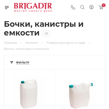
0
Бочки, канистры и
емкости
28
—
—
—
Главная
Каталог
Товары для дачи и сада
Бочки, канистры и емкости
ФИЛЬТР