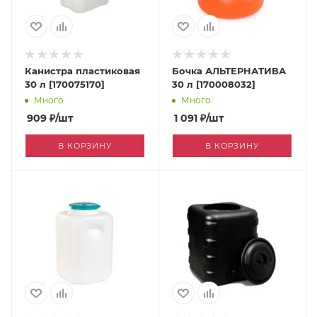
Канистра пластиковая
Бочка АЛЬТЕРНАТИВА
30 л [170075170]
30 л [170008032]
Много
Много
909
₽
/шт
1 091
₽
/шт
В КОРЗИНУ
В КОРЗИНУ