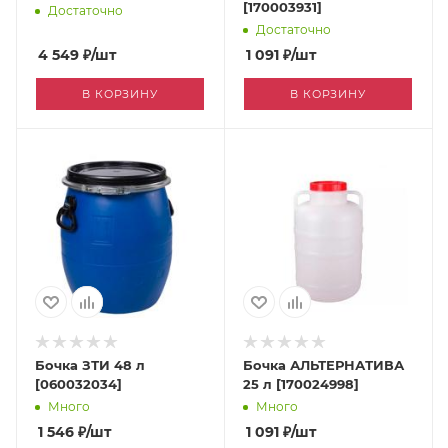
[170003931]
Достаточно
Достаточно
4 549
₽
/шт
1 091
₽
/шт
В КОРЗИНУ
В КОРЗИНУ
Бочка ЗТИ 48 л
Бочка АЛЬТЕРНАТИВА
[060032034]
25 л [170024998]
Много
Много
1 546
₽
/шт
1 091
₽
/шт