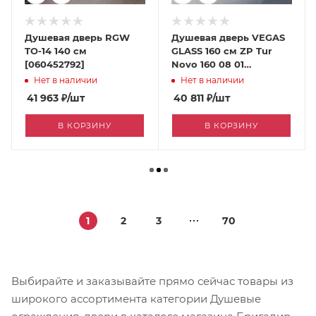
Душевая дверь RGW
Душевая дверь VEGAS
TO-14 140 см
GLASS 160 см ZP Tur
[060452792]
Novo 160 08 01
[060451470]
Нет в наличии
Нет в наличии
41 963
₽
/шт
40 811
₽
/шт
В КОРЗИНУ
В КОРЗИНУ
1
2
3
70
Выбирайте и заказывайте прямо сейчас товары из
широкого ассортимента категории Душевые