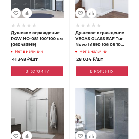
Душевое ограждение
Душевое ограждение
RGW НО-081 100*100 см
VEGAS GLASS EAF Tur
[060453919]
Novo h1890 106 05 10
[060453140]
Нет в наличии
Нет в наличии
41 348
₽
/шт
28 034
₽
/шт
В КОРЗИНУ
В КОРЗИНУ