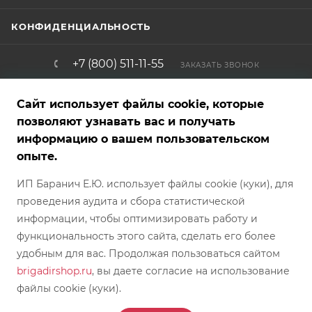
КОНФИДЕНЦИАЛЬНОСТЬ
+7 (800) 511-11-55
ЗАКАЗАТЬ ЗВОНОК
info@brigadirshop.ru
Сайт использует файлы cookie, которые
позволяют узнавать вас и получать
информацию о вашем пользовательском
Представленные на сайте товары — фотообразцы, графические,
опыте.
рекламные и текстовые материалы — являются собственностью
магазина и не являются публичной офертой. Внешний вид
ИП Баранич Е.Ю. использует файлы cookie (куки), для
товара, характеристики, страна производителя и комплект
поставки могут отличаться от указанных на сайте и могут быть
проведения аудита и сбора статистической
изменены производителем без предварительного
предупреждения/отображения в каталоге магазина БРИГАДИР.
информации, чтобы оптимизировать работу и
Обратите внимание, что цвет, оттенок, текстура и фактура товара
могут отличаться от фотографий, представленных на сайте.
функциональность этого сайта, сделать его более
Условия покупки каждого конкретного товара требуют
согласования непосредственно с менеджером интернет-
удобным для вас. Продолжая пользоваться сайтом
магазина. Предложение между Покупателем и Продавцом
brigadirshop.ru
, вы даете согласие на использование
действует с момента согласования его с менеджером магазина.
файлы cookie (куки).