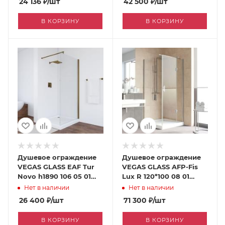
24 136
₽
/шт
42 500
₽
/шт
В КОРЗИНУ
В КОРЗИНУ
Душевое ограждение
Душевое ограждение
VEGAS GLASS EAF Tur
VEGAS GLASS AFP-Fis
Novo h1890 106 05 01
Lux R 120*100 08 01
[060448541]
[060446993]
Нет в наличии
Нет в наличии
26 400
₽
/шт
71 300
₽
/шт
В КОРЗИНУ
В КОРЗИНУ