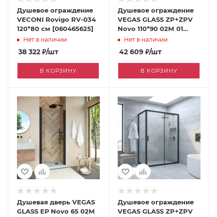
Душевое ограждение
Душевое ограждение
VECONI Rovigo RV-034
VEGAS GLASS ZP+ZPV
120*80 см [060465625]
Novo 110*90 02М 01
[060465081]
Нет в наличии
Нет в наличии
38 322
₽
/шт
42 609
₽
/шт
В КОРЗИНУ
В КОРЗИНУ
Душевая дверь VEGAS
Душевое ограждение
GLASS ЕР Novo 65 02М
VEGAS GLASS ZP+ZPV