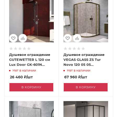
Душевое ограждение
Душевое ограждение
GUTEWETTER L 120 см
VEGAS GLASS ZS Tur
Lux Door GK-601N
Novo 120 05 05
[060456434]
[060456369]
Нет в наличии
Нет в наличии
26 460
₽
/шт
67 960
₽
/шт
В КОРЗИНУ
В КОРЗИНУ