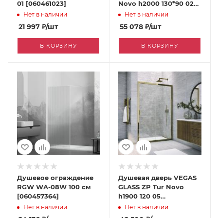
01 [060461023]
Novo h2000 130*90 02М
01 [060458591]
Нет в наличии
Нет в наличии
21 997
₽
/шт
55 078
₽
/шт
В КОРЗИНУ
В КОРЗИНУ
Душевое ограждение
Душевая дверь VEGAS
RGW WA-08W 100 см
GLASS ZP Tur Novo
[060457364]
h1900 120 05
Crystalvision
Нет в наличии
Нет в наличии
[060449655]