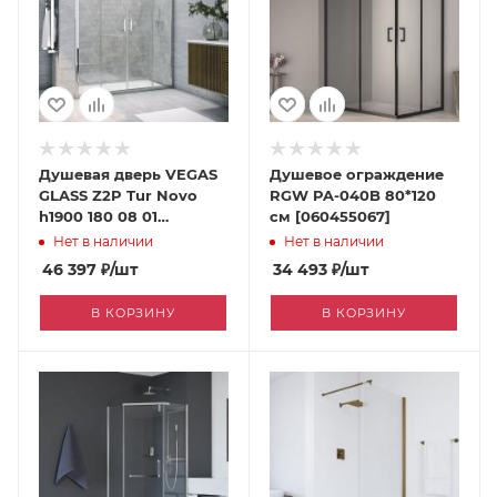
Душевая дверь VEGAS
Душевое ограждение
GLASS Z2P Tur Novo
RGW PA-040B 80*120
h1900 180 08 01
см [060455067]
[060455118]
Нет в наличии
Нет в наличии
46 397
₽
/шт
34 493
₽
/шт
В КОРЗИНУ
В КОРЗИНУ