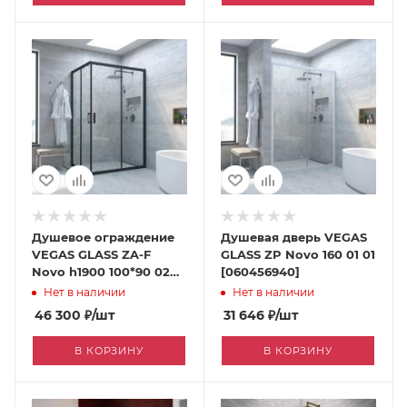
Душевое ограждение
Душевая дверь VEGAS
VEGAS GLASS ZA-F
GLASS ZP Novo 160 01 01
Novo h1900 100*90 02М
[060456940]
01 [060446017]
Нет в наличии
Нет в наличии
46 300
₽
/шт
31 646
₽
/шт
В КОРЗИНУ
В КОРЗИНУ