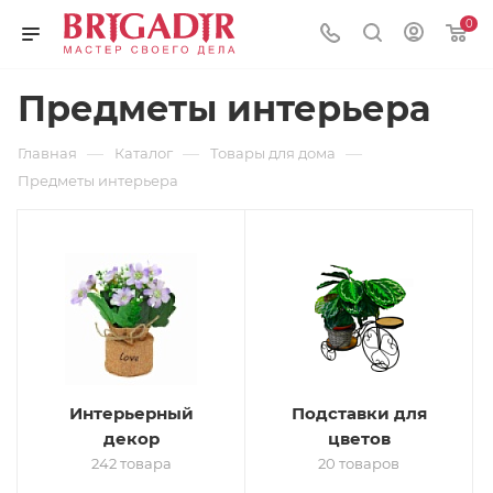
0
Предметы интерьера
—
—
—
Главная
Каталог
Товары для дома
Предметы интерьера
Интерьерный
Подставки для
декор
цветов
242 товара
20 товаров