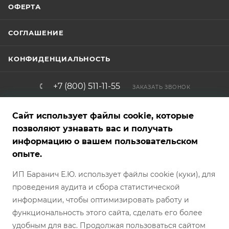
ОФЕРТА
СОГЛАШЕНИЕ
КОНФИДЕНЦИАЛЬНОСТЬ
+7 (800) 511-11-55
ЗАКАЗАТЬ ЗВОНОК
info@brigadirshop.ru
Сайт использует файлы cookie, которые
позволяют узнавать вас и получать
информацию о вашем пользовательском
Представленные на сайте товары — фотообразцы, графические,
опыте.
рекламные и текстовые материалы — являются собственностью
магазина и не являются публичной офертой. Внешний вид
ИП Баранич Е.Ю. использует файлы cookie (куки), для
товара, характеристики, страна производителя и комплект
поставки могут отличаться от указанных на сайте и могут быть
проведения аудита и сбора статистической
изменены производителем без предварительного
предупреждения/отображения в каталоге магазина БРИГАДИР.
информации, чтобы оптимизировать работу и
Обратите внимание, что цвет, оттенок, текстура и фактура товара
могут отличаться от фотографий, представленных на сайте.
функциональность этого сайта, сделать его более
Условия покупки каждого конкретного товара требуют
согласования непосредственно с менеджером интернет-
удобным для вас. Продолжая пользоваться сайтом