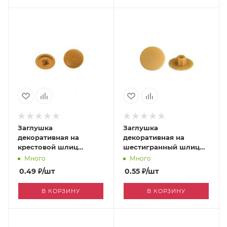
Заглушка
Заглушка
декоративная на
декоративная на
крестовой шлиц
шестигранный шлиц
темно-бежевый
сосна [170049995]
Много
Много
[0003427]
0.49
₽
/шт
0.55
₽
/шт
В КОРЗИНУ
В КОРЗИНУ