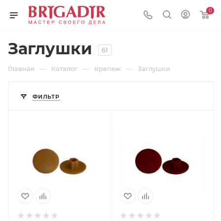
0
Заглушки
61
—
—
—
Главная
Каталог
Крепеж
Заглушки
ФИЛЬТР