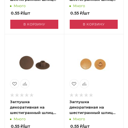
дуб [170049991]
темно-бежевый
Много
Много
[170049989]
0.55
₽
/шт
0.55
₽
/шт
В КОРЗИНУ
В КОРЗИНУ
Заглушка
Заглушка
декоративная на
декоративная на
шестигранный шлиц
шестигранный шлиц
орех [170049994]
светло-бежевый
Много
Много
[170049988]
0.55
₽
/шт
0.55
₽
/шт