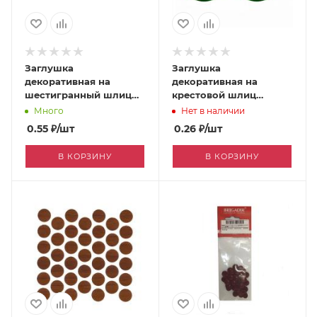
Заглушка
Заглушка
декоративная на
декоративная на
шестигранный шлиц
крестовой шлиц
бук [170049990]
зеленый [0003808]
Много
Нет в наличии
0.55
₽
/шт
0.26
₽
/шт
В КОРЗИНУ
В КОРЗИНУ