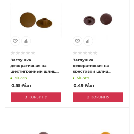
Заглушка
Заглушка
декоративная на
декоративная на
шестигранный шлиц
крестовой шлиц
темно-коричневый
темно-коричневый
Много
Много
[170049998]
[0003094]
0.55
₽
/шт
0.49
₽
/шт
В КОРЗИНУ
В КОРЗИНУ