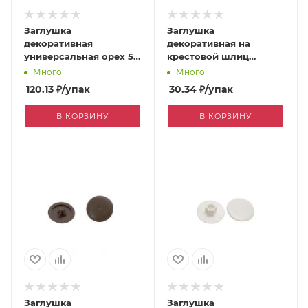
Заглушка
Заглушка
декоративная
декоративная на
универсальная орех 50
крестовой шлиц
шт [0027033]
махагон 50 шт
Много
Много
[0024403]
120.13
₽
/упак
30.34
₽
/упак
В КОРЗИНУ
В КОРЗИНУ
Заглушка
Заглушка