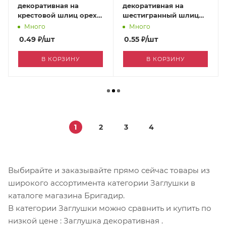
декоративная на
декоративная на
крестовой шлиц орех
шестигранный шлиц
[0024330]
белый [170049987]
Много
Много
0.49
₽
/шт
0.55
₽
/шт
В КОРЗИНУ
В КОРЗИНУ
1
2
3
4
Выбирайте и заказывайте прямо сейчас товары из
широкого ассортимента категории Заглушки в
каталоге магазина Бригадир.
В категории Заглушки можно сравнить и купить по
низкой цене
: Заглушка декоративная
.