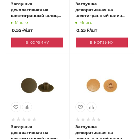
Заглушка
Заглушка
декоративная на
декоративная на
шестигранный шлиц
шестигранный шлиц
коричневый
махагон [170049996]
Много
Много
[170049997]
0.55
₽
/шт
0.55
₽
/шт
В КОРЗИНУ
В КОРЗИНУ
Заглушка
Заглушка
декоративная на
декоративная на
шестигранный шлиц
шестигранный шлиц