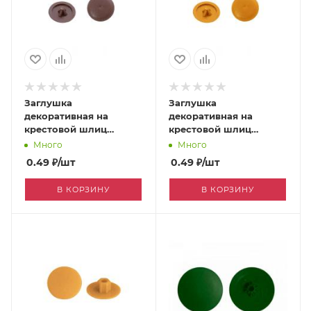
Заглушка
Заглушка
декоративная на
декоративная на
крестовой шлиц
крестовой шлиц
махагон [0001712]
светло-бежевый
Много
Много
[0008020]
0.49
₽
/шт
0.49
₽
/шт
В КОРЗИНУ
В КОРЗИНУ