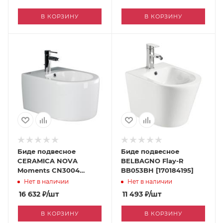
В КОРЗИНУ
В КОРЗИНУ
Биде подвесное
Биде подвесное
CERAMICA NOVA
BELBAGNO Flay-R
Moments CN3004
BB053BH [170184195]
[170186359]
Нет в наличии
Нет в наличии
16 632
₽
/шт
11 493
₽
/шт
В КОРЗИНУ
В КОРЗИНУ