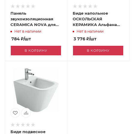
Панель
Биде напольное
звукоизоляционная
ОСКОЛЬСКАЯ
CERAMICA NOVA для
КЕРАМИКА Альфана
подвесных унитазов и
[060457123]
Нет в наличии
Нет в наличии
биде CN121000
784
₽
/шт
3 776
₽
/шт
[170356372]
В КОРЗИНУ
В КОРЗИНУ
Биде подвесное