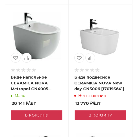
Биде напольное
Биде подвесное
CERAMICA NOVA
CERAMICA NOVA New
Metropol CN4005
day CN3006 [170195641]
[170193458]
Мало
Нет в наличии
20 141
₽
/шт
12 770
₽
/шт
В КОРЗИНУ
В КОРЗИНУ