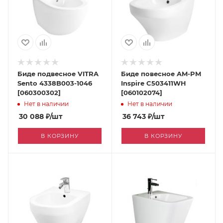
Биде подвесное VITRA
Биде повесное AM-PM
Sento 4338B003-1046
Inspire C503411WH
[060300302]
[060102074]
Нет в наличии
Нет в наличии
30 088
₽
/шт
36 743
₽
/шт
В КОРЗИНУ
В КОРЗИНУ