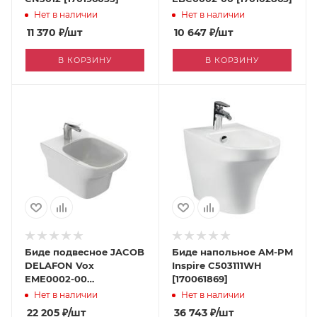
Нет в наличии
Нет в наличии
11 370
₽
/шт
10 647
₽
/шт
В КОРЗИНУ
В КОРЗИНУ
Биде подвесное JACOB
Биде напольное AM-PM
DELAFON Vox
Inspire C503111WH
EME0002-00
[170061869]
[030053605]
Нет в наличии
Нет в наличии
22 205
₽
/шт
36 743
₽
/шт