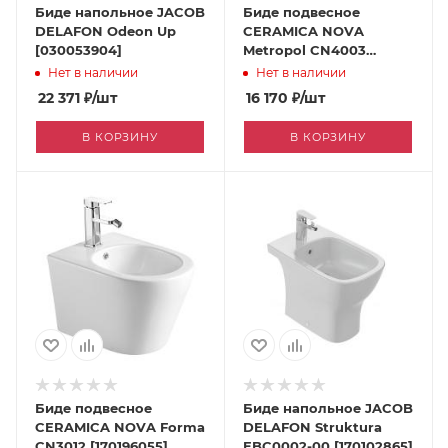
Биде напольное JACOB
Биде подвесное
DELAFON Odeon Up
CERAMICA NOVA
[030053904]
Metropol CN4003
[170224743]
Нет в наличии
Нет в наличии
22 371
₽
/шт
16 170
₽
/шт
В КОРЗИНУ
В КОРЗИНУ
Биде подвесное
Биде напольное JACOB
CERAMICA NOVA Forma
DELAFON Struktura
CN3012 [170196055]
EBC0002-00 [170102865]