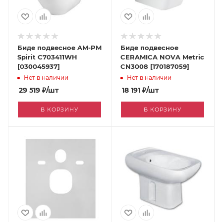
Биде подвесное AM-PM
Биде подвесное
Spirit C703411WH
CERAMICA NOVA Metric
[030045937]
CN3008 [170187059]
Нет в наличии
Нет в наличии
29 519
₽
/шт
18 191
₽
/шт
В КОРЗИНУ
В КОРЗИНУ