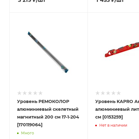
3 219
₽
/шт
1 453
₽
/шт
Уровень РЕМОКОЛОР
Уровень KAPRO А
алюминиевый скелетный
алюминиевый лит
магнитный 200 см 17-1-204
см [0153259]
[170119064]
Нет в наличии
Много