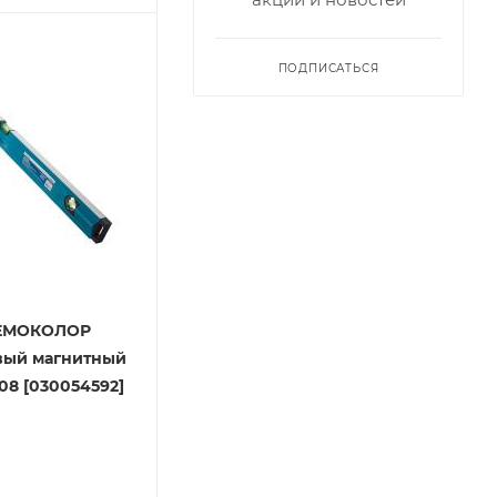
ПОДПИСАТЬСЯ
РЕМОКОЛОР
ый магнитный
108 [030054592]