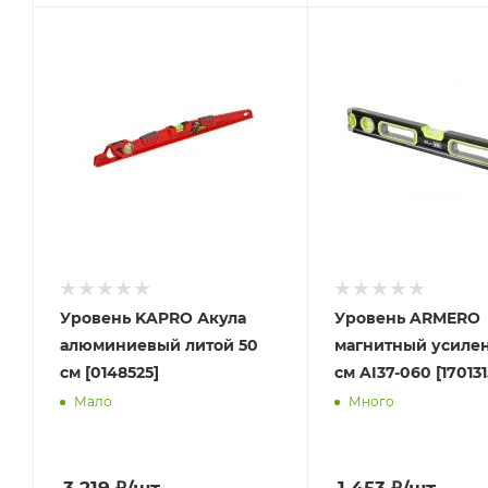
Уровень KAPRO Акула
Уровень ARMERO
алюминиевый литой 50
магнитный усиле
см [0148525]
см AI37-060 [17013
Мало
Много