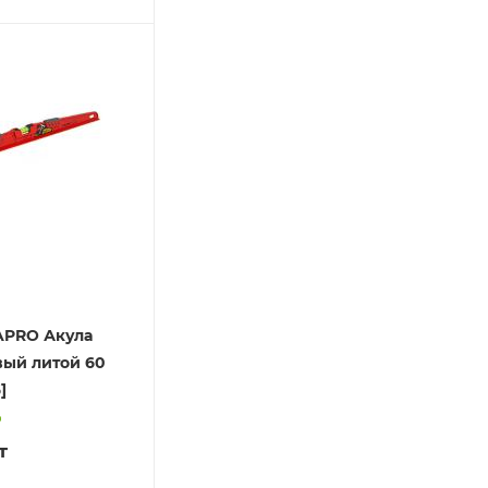
APRO Акула
ый литой 60
]
о
т