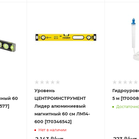
Уровень
Гидроуров
нный 60
ЦЕНТРОИНСТРУМЕНТ
5 м [17000
1577]
Лидер алюминиевый
Достаточн
магнитный 60 см ЛМ14-
600 [170346542]
Нет в наличии