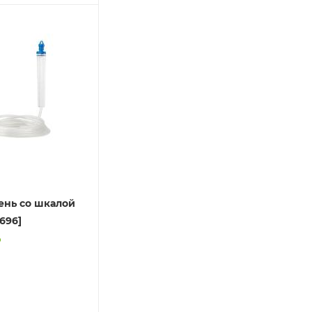
ень со шкалой
8696]
о