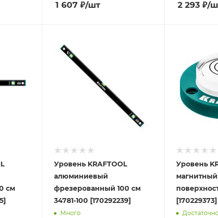
1 607
₽
/шт
2 293
₽
/ш
L
Уровень KRAFTOOL
Уровень K
алюминиевый
магнитный
0 см
фрезерованный 100 см
поверхнос
5]
34781-100 [170292239]
[170229373]
Много
Достаточн