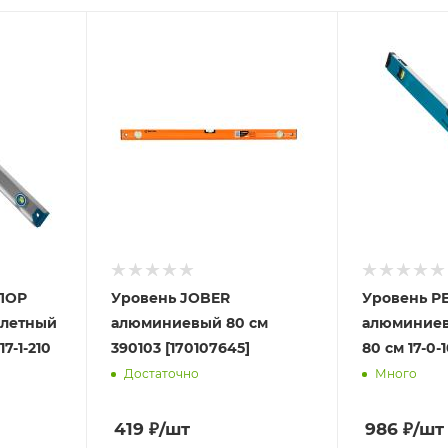
ЛОР
Уровень JOBER
Уровень 
елетный
алюминиевый 80 см
алюминиев
7-1-210
390103 [170107645]
80 см 17-0-
Достаточно
Много
419
₽
/шт
986
₽
/шт