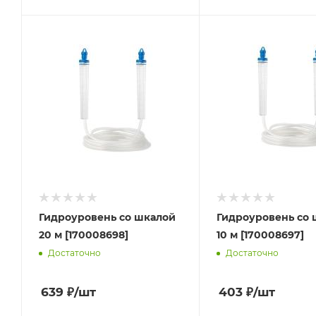
Гидроуровень со шкалой
Гидроуровень со 
20 м [170008698]
10 м [170008697]
Достаточно
Достаточно
639
₽
/шт
403
₽
/шт