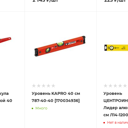
2 143
₽
/шт
223
₽
/шт
кула
Уровень KAPRO 40 см
Уровень
ой 40
787-40-40 [170034936]
ЦЕНТРОИН
Лидер алю
Много
см Л14-1200
Нет в нали