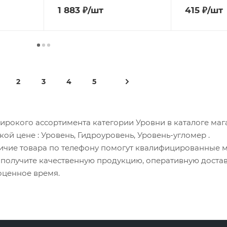
1 883
₽
/шт
415
₽
/шт
2
3
4
5
ирокого ассортимента категории Уровни в каталоге маг
зкой цене
: Уровень, Гидроуровень, Уровень-угломер
.
личие товара по телефону помогут квалифицированные 
а получите качественную продукцию, оперативную доста
оценное время.