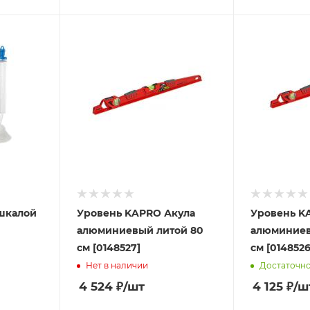
шкалой
Уровень KAPRO Акула
Уровень K
алюминиевый литой 80
алюминиев
см [0148527]
см [0148526
Нет в наличии
Достаточн
4 524
₽
/шт
4 125
₽
/ш