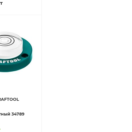
т
RAFTOOL
тный 34789
о