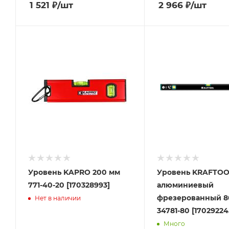
1 521
₽
/шт
2 966
₽
/шт
Уровень KAPRO 200 мм
Уровень KRAFTOO
771-40-20 [170328993]
алюминиевый
фрезерованный 8
Нет в наличии
34781-80 [17029224
Много