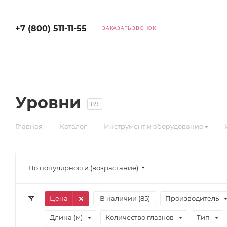
+7 (800) 511-11-55
ЗАКАЗАТЬ ЗВОНОК
Уровни
89
—
—
—
Главная
Каталог
Инструмент и оборудование
По популярности (возрастание)
Цена
В наличии (
85
)
Производитель
Длина (м)
Количество глазков
Тип