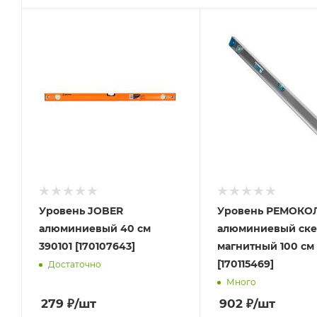
Уровень JOBER
Уровень РЕМОКО
алюминиевый 40 см
алюминиевый ск
390101 [170107643]
магнитный 100 см 1
[170115469]
Достаточно
Много
279
₽
/шт
902
₽
/шт