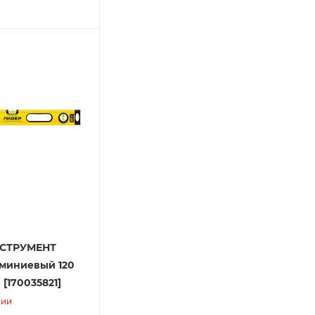
СТРУМЕНТ
миниевый 120
 [170035821]
чии