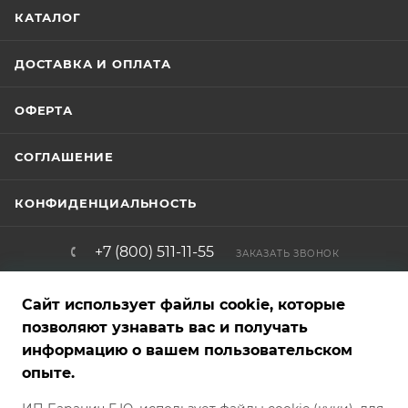
КАТАЛОГ
ДОСТАВКА И ОПЛАТА
ОФЕРТА
СОГЛАШЕНИЕ
КОНФИДЕНЦИАЛЬНОСТЬ
+7 (800) 511-11-55
ЗАКАЗАТЬ ЗВОНОК
info@brigadirshop.ru
Сайт использует файлы cookie, которые
позволяют узнавать вас и получать
информацию о вашем пользовательском
Представленные на сайте товары — фотообразцы, графические,
опыте.
рекламные и текстовые материалы — являются собственностью
магазина и не являются публичной офертой. Внешний вид