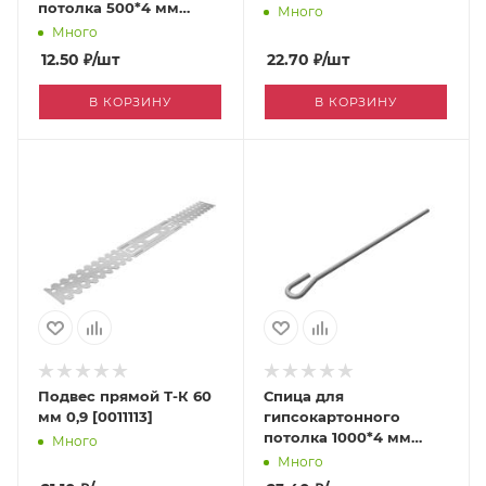
потолка 500*4 мм
Много
[0004346]
Много
12.50
₽
/шт
22.70
₽
/шт
В КОРЗИНУ
В КОРЗИНУ
Подвес прямой Т-К 60
Спица для
мм 0,9 [0011113]
гипсокартонного
потолка 1000*4 мм
Много
[0004345]
Много