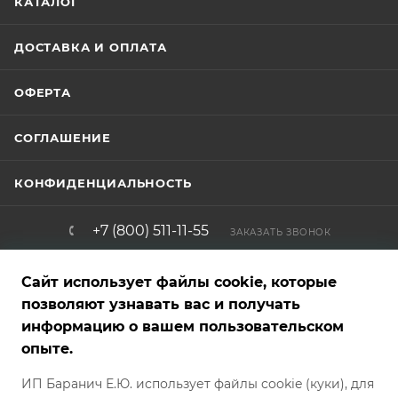
КАТАЛОГ
ДОСТАВКА И ОПЛАТА
ОФЕРТА
СОГЛАШЕНИЕ
КОНФИДЕНЦИАЛЬНОСТЬ
+7 (800) 511-11-55
ЗАКАЗАТЬ ЗВОНОК
info@brigadirshop.ru
Сайт использует файлы cookie, которые
позволяют узнавать вас и получать
информацию о вашем пользовательском
Представленные на сайте товары — фотообразцы, графические,
опыте.
рекламные и текстовые материалы — являются собственностью
магазина и не являются публичной офертой. Внешний вид
ИП Баранич Е.Ю. использует файлы cookie (куки), для
товара, характеристики, страна производителя и комплект
поставки могут отличаться от указанных на сайте и могут быть