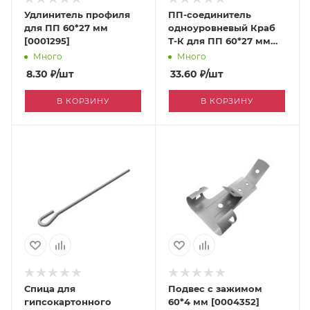
Удлинитель профиля
ПП-соединитель
для ПП 60*27 мм
одноуровневый Краб
[0001295]
Т-К для ПП 60*27 мм
0,9 [0011112]
Много
Много
8.30
₽
/шт
33.60
₽
/шт
В КОРЗИНУ
В КОРЗИНУ
Спица для
Подвес с зажимом
гипсокартонного
60*4 мм [0004352]