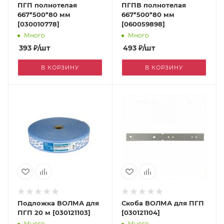
ПГП полнотелая
ПГПВ полнотелая
667*500*80 мм
667*500*80 мм
[030010778]
[060059898]
Много
Много
393
₽
/шт
493
₽
/шт
В КОРЗИНУ
В КОРЗИНУ
Подложка ВОЛМА для
Скоба ВОЛМА для ПГП
ПГП 20 м [030121103]
[030121104]
Много
Много