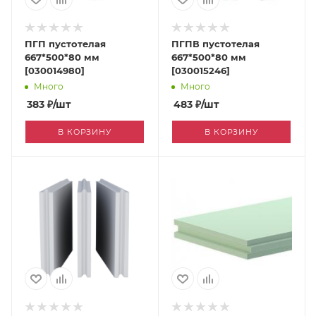
ПГП пустотелая
ПГПВ пустотелая
667*500*80 мм
667*500*80 мм
[030014980]
[030015246]
Много
Много
383
₽
/шт
483
₽
/шт
В КОРЗИНУ
В КОРЗИНУ