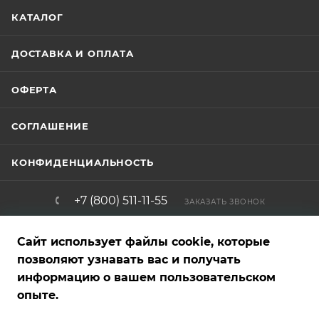
КАТАЛОГ
ДОСТАВКА И ОПЛАТА
ОФЕРТА
СОГЛАШЕНИЕ
КОНФИДЕНЦИАЛЬНОСТЬ
+7 (800) 511-11-55
ЗАКАЗАТЬ ЗВОНОК
info@brigadirshop.ru
Сайт использует файлы cookie, которые
позволяют узнавать вас и получать
информацию о вашем пользовательском
Представленные на сайте товары — фотообразцы, графические,
опыте.
рекламные и текстовые материалы — являются собственностью
магазина и не являются публичной офертой. Внешний вид