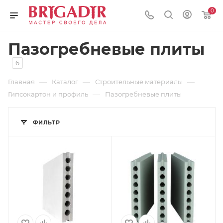
0
Пазогребневые плиты
6
—
—
—
Главная
Каталог
Строительные материалы
—
Гипсокартон и профиль
Пазогребневые плиты
ФИЛЬТР