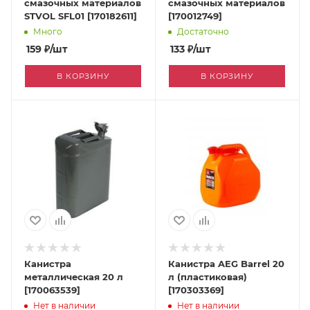
смазочных материалов
смазочных материалов
STVOL SFL01 [170182611]
[170012749]
Много
Достаточно
159
₽
/шт
133
₽
/шт
В КОРЗИНУ
В КОРЗИНУ
Канистра
Канистра AEG Barrel 20
металлическая 20 л
л (пластиковая)
[170063539]
[170303369]
Нет в наличии
Нет в наличии