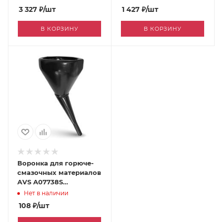
3 327
₽
/шт
1 427
₽
/шт
В КОРЗИНУ
В КОРЗИНУ
Воронка для горюче-
смазочных материалов
AVS A07738S
[030060567]
Нет в наличии
108
₽
/шт