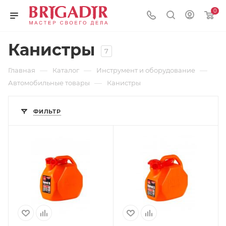
0
Канистры
7
—
—
—
Главная
Каталог
Инструмент и оборудование
—
Автомобильные товары
Канистры
ФИЛЬТР