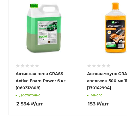
Активная пена GRASS
Автошампунь GRA
Active Foam Power 6 кг
апельсин 500 мл 11
[060312808]
[170142994]
Достаточно
Много
2 534
₽
/шт
153
₽
/шт