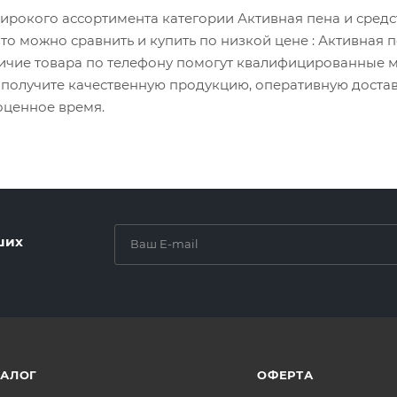
рокого ассортимента категории Активная пена и средств
авто можно сравнить и купить по низкой цене
: Активная 
личие товара по телефону помогут квалифицированные 
а получите качественную продукцию, оперативную доста
оценное время.
ших
ТАЛОГ
ОФЕРТА