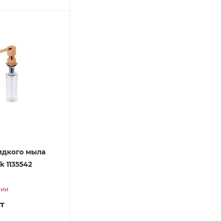
идкого мыла
k 1135542
]
чии
т