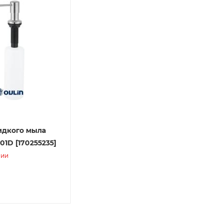
идкого мыла
01D [170255235]
чии