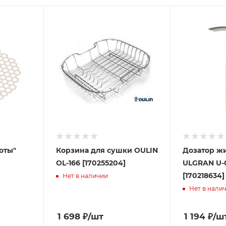
оты"
Корзина для сушки OULIN
Дозатор ж
OL-166 [170255204]
ULGRAN U-0
[170218634]
Нет в наличии
Нет в нали
1 698
₽
/шт
1 194
₽
/ш