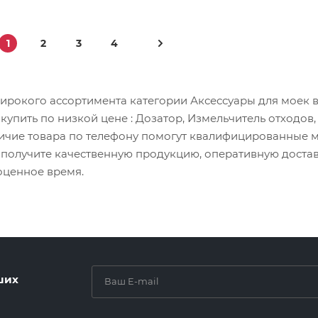
1
2
3
4
ирокого ассортимента категории Аксессуары для моек в
 купить по низкой цене
: Дозатор, Измельчитель отходов
личие товара по телефону помогут квалифицированные 
а получите качественную продукцию, оперативную доста
оценное время.
ших