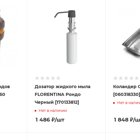
одов
Дозатор жидкого мыла
Коландер 
560
FLORENTINA Рондо
[060318330
Черный [170133812]
Нет в нали
Нет в наличии
1 486
₽
/шт
1 848
₽
/ш