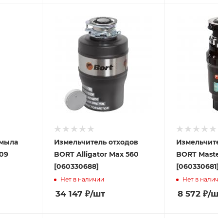
 мыла
Измельчитель отходов
Измельчит
809
BORT Alligator Max 560
BORT Maste
[060330688]
[060330681
Нет в наличии
Нет в нали
34 147
₽
/шт
8 572
₽
/ш