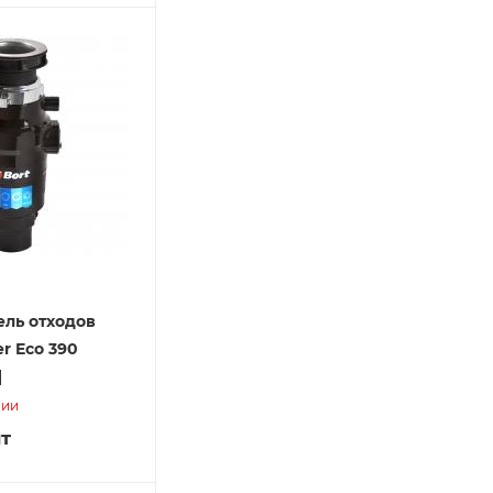
ель отходов
r Eco 390
]
чии
т