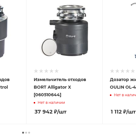
одов
Измельчитель отходов
Дозатор ж
trol
BORT Alligator X
OULIN OL-4
[060510644]
Нет в нали
Нет в наличии
37 942
₽
/шт
1 112
₽
/шт