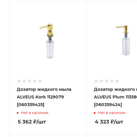
Дозатор жидкого мыла
Дозатор жидкого
ALVEUS Kork 1129079
ALVEUS Plum 1135
[060359425]
[060359424]
Нет в наличии
Нет в наличии
5 362
₽
/шт
4 323
₽
/шт