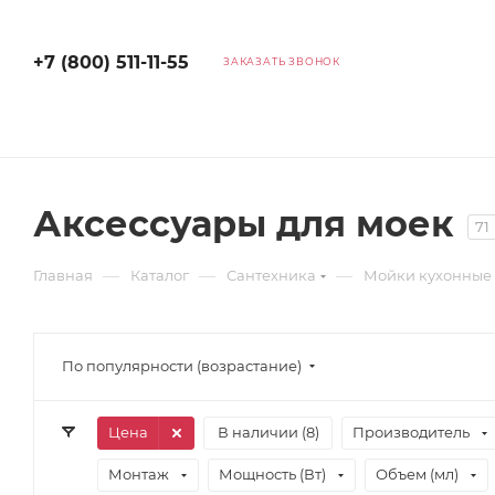
+7 (800) 511-11-55
ЗАКАЗАТЬ ЗВОНОК
Аксессуары для моек
71
—
—
—
Главная
Каталог
Сантехника
Мойки кухонные
По популярности (возрастание)
Цена
В наличии (
8
)
Производитель
Монтаж
Мощность (Вт)
Объем (мл)