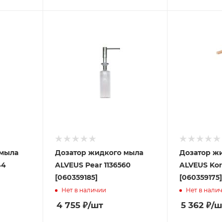
 мыла
Дозатор жидкого мыла
Дозатор ж
44
ALVEUS Pear 1136560
ALVEUS Kor
[060359185]
[060359175
Нет в наличии
Нет в нали
4 755
₽
/шт
5 362
₽
/ш