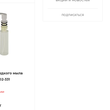
ПОДПИСАТЬСЯ
идкого мыла
2-331
чии
т