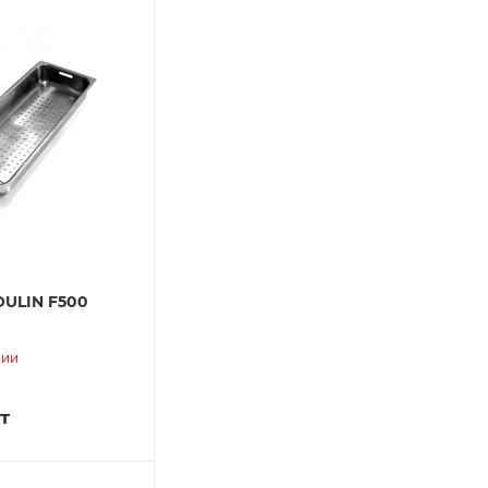
OULIN F500
]
чии
т