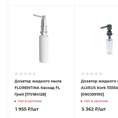
Дозатор жидкого мыла
Дозатор жидкого
FLORENTINA Каскад FL
ALVEUS Kork 11355
Грей [170184128]
[060359190]
Нет в наличии
Нет в наличии
1 955
₽
/шт
5 362
₽
/шт