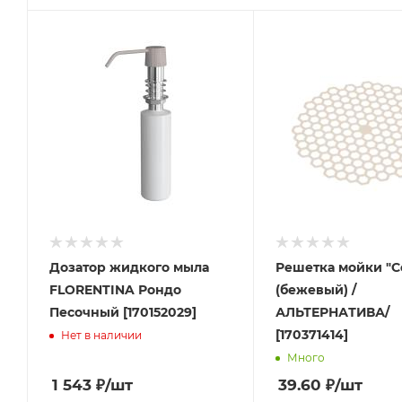
Дозатор жидкого мыла
Решетка мойки "С
FLORENTINA Рондо
(бежевый) /
Песочный [170152029]
АЛЬТЕРНАТИВА/
[170371414]
Нет в наличии
Много
1 543
₽
/шт
39.60
₽
/шт