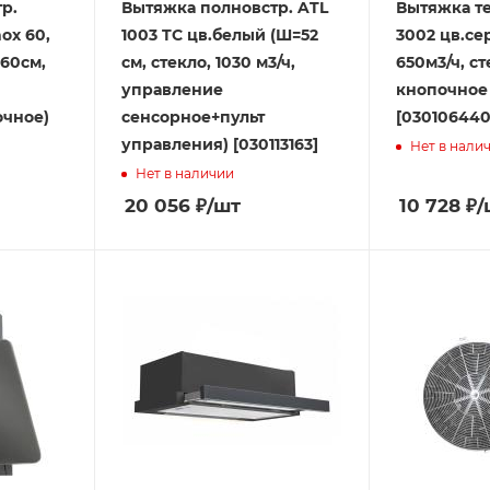
р.
Вытяжка полновстр. ATL
Вытяжка те
ox 60,
1003 TC цв.белый (Ш=52
3002 цв.се
=60см,
см, стекло, 1030 м3/ч,
650м3/ч, ст
управление
кнопочное 
очное)
сенсорное+пульт
[030106440
управления) [030113163]
Нет в нали
Нет в наличии
20 056
₽
/шт
10 728
₽
/