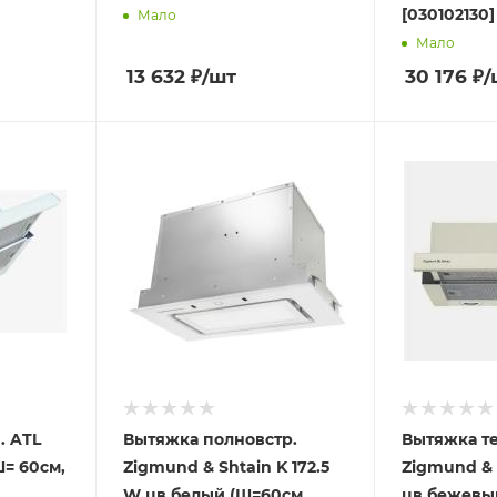
[030102130]
Мало
Мало
13 632
₽
/шт
30 176
₽
/
. ATL
Вытяжка полновстр.
Вытяжка т
Ш= 60см,
Zigmund & Shtain K 172.5
Zigmund & S
W цв.белый (Ш=60см,
цв.бежевы