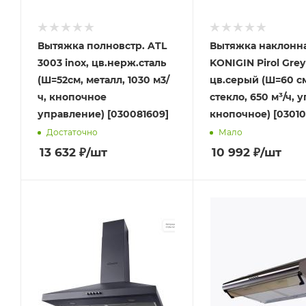
Вытяжка полновстр. ATL
Вытяжка наклонн
3003 inox, цв.нерж.сталь
KONIGIN Pirol Grey
(Ш=52см, металл, 1030 м3/
цв.серый (Ш=60 с
ч, кнопочное
стекло, 650 м³/ч, у
управление) [030081609]
кнопочное) [03010
Достаточно
Мало
13 632
₽
/шт
10 992
₽
/шт