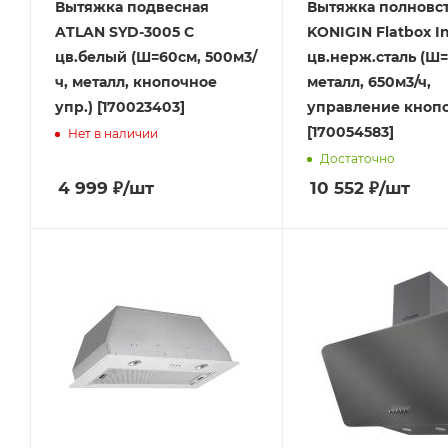
Вытяжка подвесная
Вытяжка полновст
ATLAN SYD-3005 C
KONIGIN Flatbox In
цв.белый (Ш=60см, 500м3/
цв.нерж.сталь (Ш
ч, металл, кнопочное
металл, 650м3/ч,
упр.) [170023403]
управление кноп
[170054583]
Нет в наличии
Достаточно
4 999
₽
/шт
10 552
₽
/шт