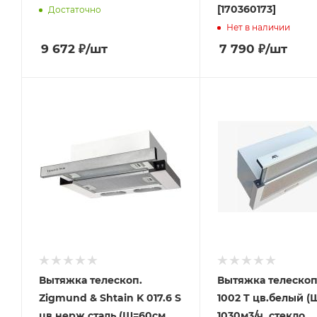
[170360173]
Достаточно
Нет в наличии
9 672
₽
/шт
7 790
₽
/шт
Вытяжка телескоп.
Вытяжка телескоп
Zigmund & Shtain K 017.6 S
1002 T цв.белый (
цв.нерж.сталь (Ш=60см,
1030м3/ч, стекло,