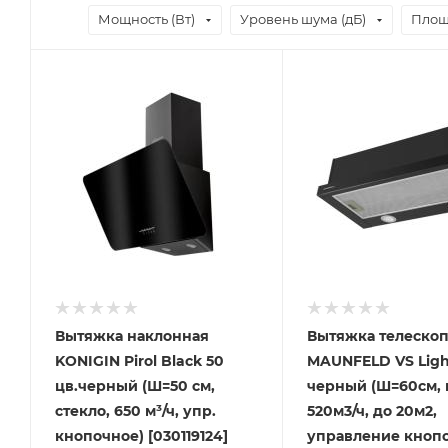
Мощность (Вт)
Уровень шума (дБ)
Площ
Вытяжка наклонная
Вытяжка телескоп
KONIGIN Pirol Black 50
MAUNFELD VS Light
цв.черный (Ш=50 см,
черный (Ш=60см, 
стекло, 650 м³/ч, упр.
520м3/ч, до 20м2,
кнопочное) [030119124]
управление кноп