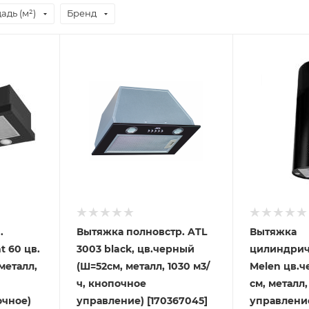
адь (м²)
Бренд
.
Вытяжка полновстр. ATL
Вытяжка
 60 цв.
3003 black, цв.черный
цилиндрич
металл,
(Ш=52см, металл, 1030 м3/
Melen цв.ч
ч, кнопочное
см, металл,
очное)
управление) [170367045]
управлени