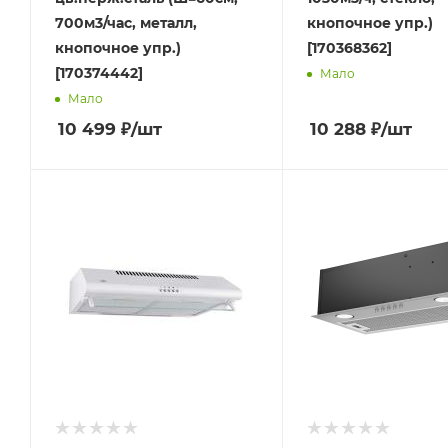
700м3/час, металл,
кнопочное упр.)
кнопочное упр.)
[170368362]
[170374442]
Мало
Мало
10 499
₽
/шт
10 288
₽
/шт