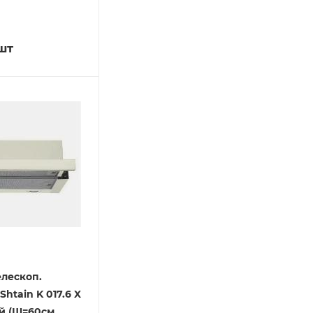
шт
елескоп.
htain K 017.6 X
й (Ш=60см,