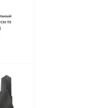
ольный
FCM 75
]
о