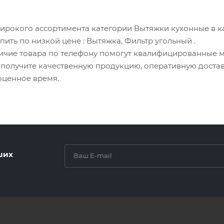
ирокого ассортимента категории Вытяжки кухонные в к
упить по низкой цене
: Вытяжка, Фильтр угольный
.
личие товара по телефону помогут квалифицированные 
а получите качественную продукцию, оперативную доста
оценное время.
ших