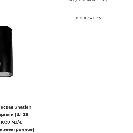
ПОДПИСАТЬСЯ
еская Shatlen
ерный (Ш=35
 1030 м3/ч,
е электронное)