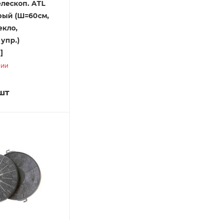
лескоп. ATL
рый (Ш=60см,
екло,
упр.)
]
чии
шт