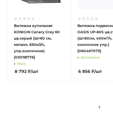
Вытяжка купольная
Вытяжка подвесн
KONIGIN Canary Grey 60
ОASIS UP-60S цв.
цв.серый (Ш=60 см,
(Ш=60см, 400м³/ч,
металл, 650м3/ч,
кнопочное упр.)
упр.кнопочное)
[060467075]
[030118776]
Достаточно
Мало
8 792
₽
/шт
6 856
₽
/шт