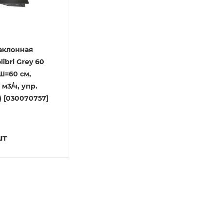
аклонная
ibri Grey 60
Ш=60 см,
 м3/ч, упр.
 [030070757]
шт