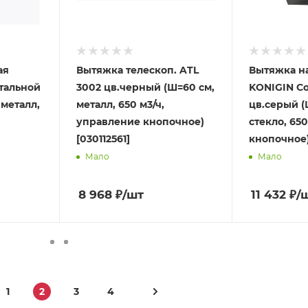
ая
Вытяжка телескоп. ATL
Вытяжка н
стальной
3002 цв.черный (Ш=60 см,
KONIGIN Col
 металл,
металл, 650 м3/ч,
цв.серый (
управление кнопочное)
стекло, 650
[030112561]
кнопочное)
Мало
Мало
8 968
₽
/шт
11 432
₽
/
1
2
3
4