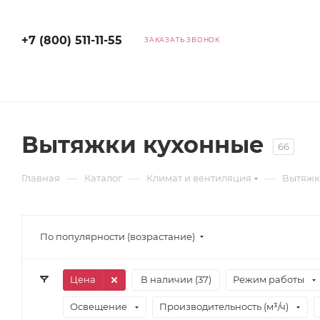
+7 (800) 511-11-55
ЗАКАЗАТЬ ЗВОНОК
Вытяжки кухонные
66
—
—
—
Главная
Каталог
Климат и вентиляция
Вытяжк
По популярности (возрастание)
Цена
В наличии (
37
)
Режим работы
Освещение
Производительность (м³/ч)