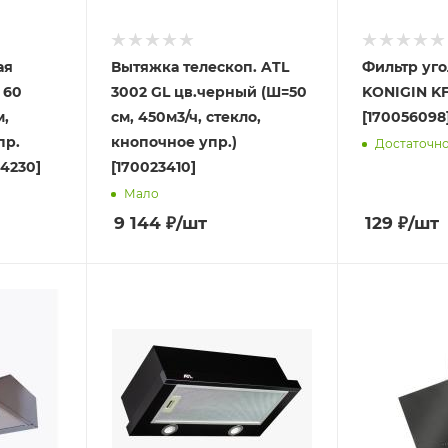
ая
Вытяжка телескоп. ATL
Фильтр уг
 60
3002 GL цв.черный (Ш=50
KONIGIN K
м,
см, 450м3/ч, стекло,
[170056098
пр.
кнопочное упр.)
Достаточн
4230]
[170023410]
Мало
9 144
₽
/шт
129
₽
/шт