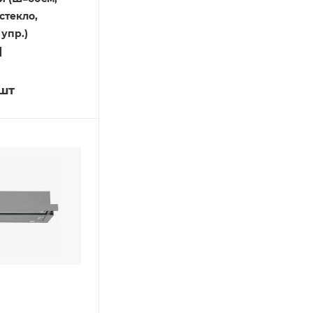
стекло,
упр.)
]
/шт