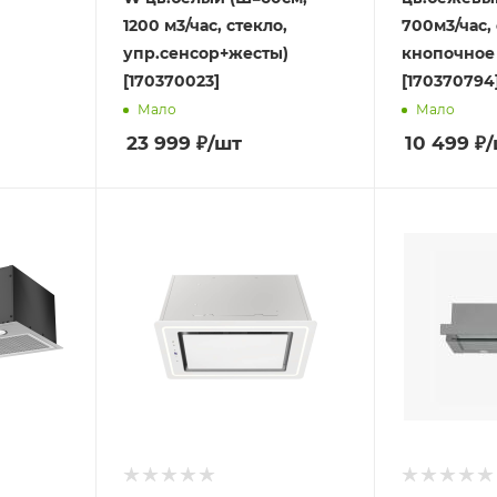
1200 м3/час, стекло,
700м3/час, 
упр.сенсор+жесты)
кнопочное 
[170370023]
[170370794
Мало
Мало
23 999
₽
/шт
10 499
₽