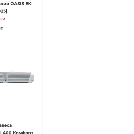
кий OASIS EK-
025]
чии
шт
авеса
 400 Комфорт