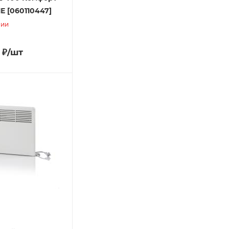
Е [060110447]
чии
₽
/шт