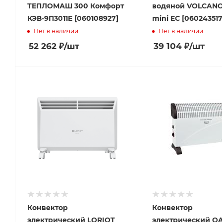
ТЕПЛОМАШ 300 Комфорт
водяной VOLCANO
КЭВ-9П3011Е [060108927]
mini EC [060243517
Нет в наличии
Нет в наличии
52 262
₽
/шт
39 104
₽
/шт
Конвектор
Конвектор
электрический LORIOT
электрический OA