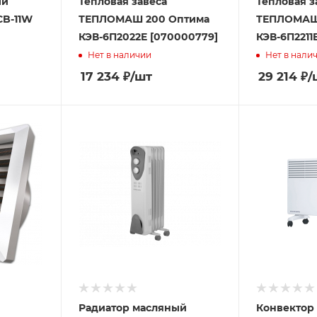
ый
Тепловая завеса
Тепловая з
CB-11W
ТЕПЛОМАШ 200 Оптима
ТЕПЛОМАШ
КЭВ-6П2022E [070000779]
КЭВ-6П2211
Нет в наличии
Нет в нали
17 234
₽
/шт
29 214
₽
/
Радиатор масляный
Конвектор