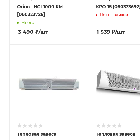
Orion LHCI-1000 KM
KPO-15 [060323692
[060323726]
Нет в наличии
Много
3 490
₽
/шт
1 539
₽
/шт
Тепловая завеса
Тепловая завеса