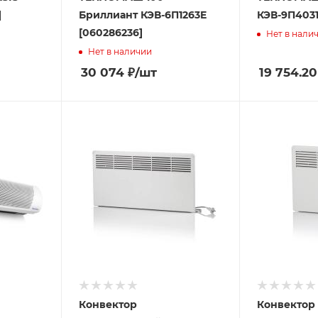
]
Бриллиант КЭВ-6П1263E
КЭВ-9П4031
[060286236]
Нет в нали
Нет в наличии
30 074
₽
/шт
19 754.20
Конвектор
Конвектор