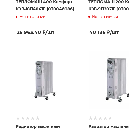
ТЕПЛОМАШ 400 Комфорт
ТЕПЛОМАШ 200 К
КЭВ-18П4041Е [030046086]
КЭВ-9П2021Е [030
Нет в наличии
Нет в наличии
25 963.40
₽
/шт
40 136
₽
/шт
Радиатор масляный
Радиатор маслян