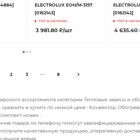
34884]
ELECTROLUX EOH/M-3157
ELECTROLU
[0162143]
[0162142]
Нет в наличии
Нет в нали
3 981.80
₽
/шт
4 635.40
2
3
8
ирокого ассортимента категории Тепловые завесы и обо
 сравнить и купить по низкой цене
: Конвектор, Обогре
 Комплект ножек
.
личие товара по телефону помогут квалифицированные 
а получите качественную продукцию, оперативную доста
оценное время.