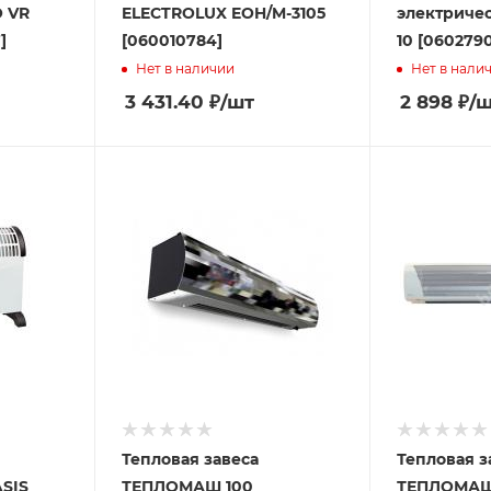
 VR
ELECTROLUX EOH/M-3105
электричес
]
[060010784]
10 [060279
Нет в наличии
Нет в нали
3 431.40
₽
/шт
2 898
₽
/
Тепловая завеса
Тепловая з
SIS
ТЕПЛОМАШ 100
ТЕПЛОМАШ