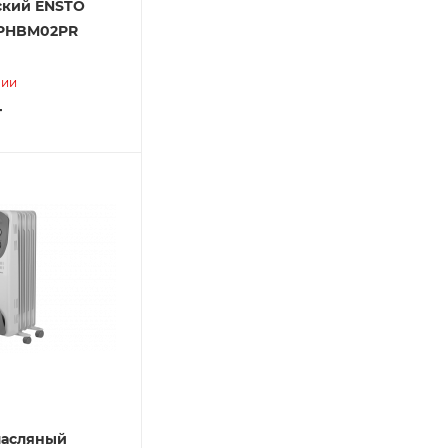
ский ENSTO
EPHBM02PR
чии
т
масляный