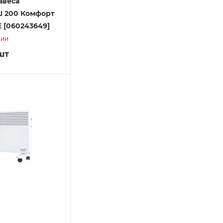
авеса
 200 Комфорт
E [060243649]
чии
шт