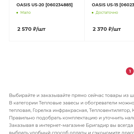
OASIS US-20 [060234885]
OASIS US-15 [0602
Мало
Достаточно
2 570
₽
/шт
2 370
₽
/шт
1
Выбирайте и заказывайте прямо сейчас товары из ш
В категории Тепловые завесы и обогреватели можно
тепловая, Горелка инфракрасная, Тепловентилятор,
Правильно подобрать комплектацию и уточнить на
Заказывая в интернет-магазине Бригадир вы всегд
выбрать удобный способ оплаты и сэкономите драг