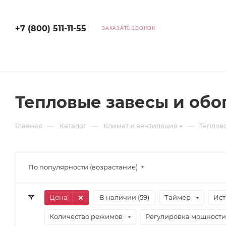
+7 (800) 511-11-55
ЗАКАЗАТЬ ЗВОНОК
Тепловые завесы и обо
—
—
—
Главная
Каталог
Климат и вентиляция
Теплов
По популярности (возрастание)
Цена
В наличии (
59
)
Таймер
Ист
Количество режимов
Регулировка мощности