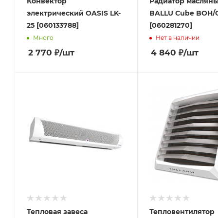
Конвектор
Радиатор маслян
электрический OASIS LK-
BALLU Cube BOH/
25 [060133788]
[060281270]
Много
Нет в наличии
2 770
₽
/шт
4 840
₽
/шт
Тепловая завеса
Тепловентилятор