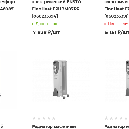
омфорт
электрический ENSTO
электриче
046085]
FinnHeat EPHBM07PR
FinnHeat 
[060235394]
[060235391]
Достаточно
Нет в нали
7 828
₽
/шт
5 151
₽
/ш
ый
Радиатор масляный
Радиатор 