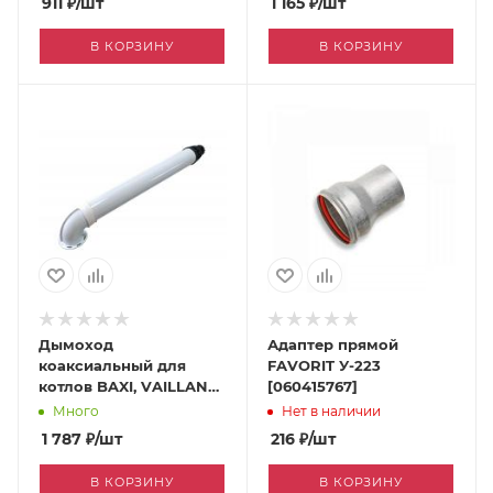
911
₽
/шт
1 165
₽
/шт
В КОРЗИНУ
В КОРЗИНУ
Дымоход
Адаптер прямой
коаксиальный для
FAVORIT У-223
котлов BAXI, VAILLANT,
[060415767]
VIESSMANN, ARISTON,
Много
Нет в наличии
PROTHERM, FERROLI
1 787
₽
/шт
216
₽
/шт
60*100 мм 750 мм
[060179310]
В КОРЗИНУ
В КОРЗИНУ