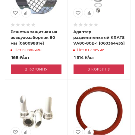
Решетка защитная на
Адаптер
воздухозаборник 80
разделительный KRATS
мм [060098814]
VA80-80B-1 [060364435]
Нет в наличии
Нет в наличии
168
₽
/шт
1 514
₽
/шт
В КОРЗИНУ
В КОРЗИНУ