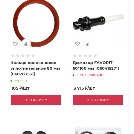
Кольцо силиконовое
Дымоход FAVORIT
уплотнительное 80 мм
60*100 мм [060415271]
[060283531]
Нет в наличии
Много
105
₽
/шт
3 715
₽
/шт
В КОРЗИНУ
В КОРЗИНУ