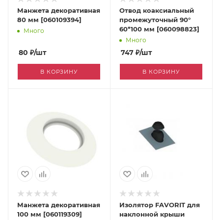
Манжета декоративная
Отвод коаксиальный
80 мм [060109394]
промежуточный 90°
60*100 мм [060098823]
Много
Много
80
₽
/шт
747
₽
/шт
В КОРЗИНУ
В КОРЗИНУ
Манжета декоративная
Изолятор FAVORIT для
100 мм [060119309]
наклонной крыши