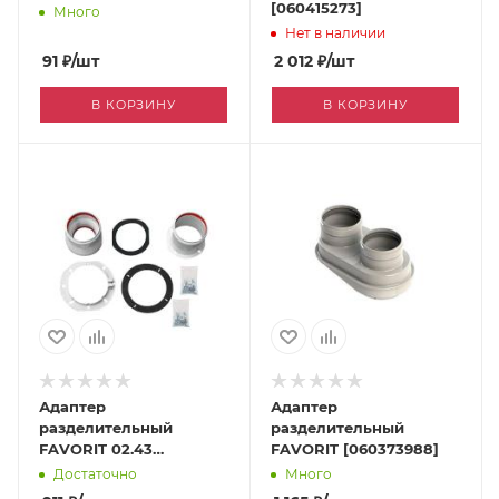
[060415273]
Много
Нет в наличии
91
₽
/шт
2 012
₽
/шт
В КОРЗИНУ
В КОРЗИНУ
Адаптер
Адаптер
разделительный
разделительный
FAVORIT 02.43
FAVORIT [060373988]
[060422915]
Достаточно
Много