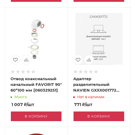
Отвод коаксиальный
Адаптер
начальный FAVORIT 90°
разделительный
60*100 мм [060329251]
NAVIEN GXXX001772
[060310870]
Много
Нет в наличии
1 007
₽
/шт
771
₽
/шт
В КОРЗИНУ
В КОРЗИНУ