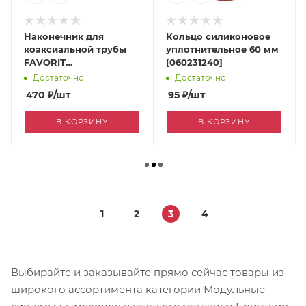
Наконечник для
Кольцо силиконовое
коаксиальной трубы
уплотнительное 60 мм
FAVORIT
[060231240]
Антиобледенитель
Достаточно
Достаточно
60/100 [060419567]
470
₽
/шт
95
₽
/шт
В КОРЗИНУ
В КОРЗИНУ
1
2
3
4
Выбирайте и заказывайте прямо сейчас товары из
широкого ассортимента категории Модульные