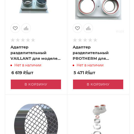
Адаптер
Адаптер
разделительный
разделительный
VAILLANT для моделей
PROTHERM для
TurboTec и TurboFIT
моделей Гепард,
Нет в наличии
Нет в наличии
[070001138]
Пантера [060131028]
6 619
₽
/шт
5 471
₽
/шт
В КОРЗИНУ
В КОРЗИНУ