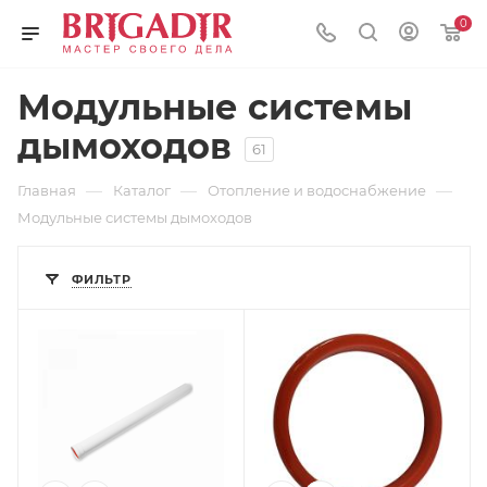
0
Модульные системы
дымоходов
61
—
—
—
Главная
Каталог
Отопление и водоснабжение
Модульные системы дымоходов
ФИЛЬТР