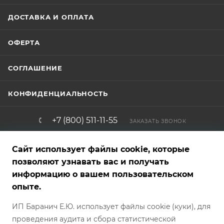
ДОСТАВКА И ОПЛАТА
ОФЕРТА
СОГЛАШЕНИЕ
КОНФИДЕНЦИАЛЬНОСТЬ
+7 (800) 511-11-55
ЗАКАЗАТЬ ЗВОНОК
info@brigadirshop.ru
Сайт использует файлы cookie, которые
позволяют узнавать вас и получать
информацию о вашем пользовательском
Представленные на сайте товары — фотообразцы, графические,
опыте.
рекламные и текстовые материалы — являются собственностью
магазина и не являются публичной офертой. Внешний вид
ИП Баранич Е.Ю. использует файлы cookie (куки), для
товара, характеристики, страна производителя и комплект
поставки могут отличаться от указанных на сайте и могут быть
проведения аудита и сбора статистической
изменены производителем без предварительного