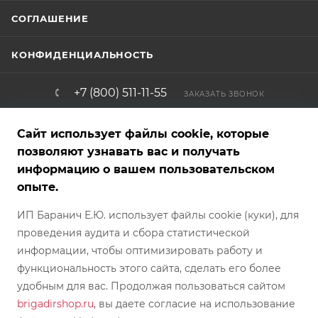
СОГЛАШЕНИЕ
КОНФИДЕНЦИАЛЬНОСТЬ
+7 (800) 511-11-55
ЗАКАЗАТЬ ЗВОНОК
info@brigadirshop.ru
Сайт использует файлы cookie, которые
позволяют узнавать вас и получать
информацию о вашем пользовательском
Представленные на сайте товары — фотообразцы, графические,
опыте.
рекламные и текстовые материалы — являются собственностью
магазина и не являются публичной офертой. Внешний вид
ИП Баранич Е.Ю. использует файлы cookie (куки), для
товара, характеристики, страна производителя и комплект
поставки могут отличаться от указанных на сайте и могут быть
проведения аудита и сбора статистической
изменены производителем без предварительного
предупреждения/отображения в каталоге магазина БРИГАДИР.
информации, чтобы оптимизировать работу и
Обратите внимание, что цвет, оттенок, текстура и фактура товара
могут отличаться от фотографий, представленных на сайте.
функциональность этого сайта, сделать его более
Условия покупки каждого конкретного товара требуют
согласования непосредственно с менеджером интернет-
удобным для вас. Продолжая пользоваться сайтом
магазина. Предложение между Покупателем и Продавцом
brigadirshop.ru
, вы даете согласие на использование
действует с момента согласования его с менеджером магазина.