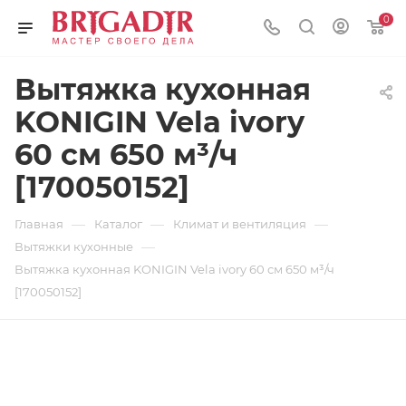
0
Вытяжка кухонная
KONIGIN Vela ivory
60 см 650 м³/ч
[170050152]
—
—
—
Главная
Каталог
Климат и вентиляция
—
Вытяжки кухонные
Вытяжка кухонная KONIGIN Vela ivory 60 см 650 м³/ч
[170050152]