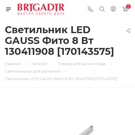
0
Светильник LED
GAUSS Фито 8 Вт
130411908 [170143575]
—
—
—
Главная
Каталог
Товары для дачи и сада
—
Светильники для растений
Светильник LED GAUSS Фито 8 Вт 130411908 [170143575]