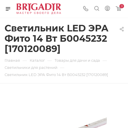
0
Светильник LED ЭРА
Фито 14 Вт Б0045232
[170120089]
—
—
—
Главная
Каталог
Товары для дачи и сада
—
Светильники для растений
Светильник LED ЭРА Фито 14 Вт Б0045232 [170120089]