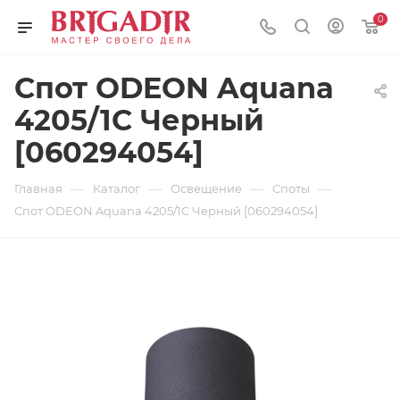
0
Спот ODEON Aquana
4205/1C Черный
[060294054]
—
—
—
—
Главная
Каталог
Освещение
Споты
Спот ODEON Aquana 4205/1C Черный [060294054]