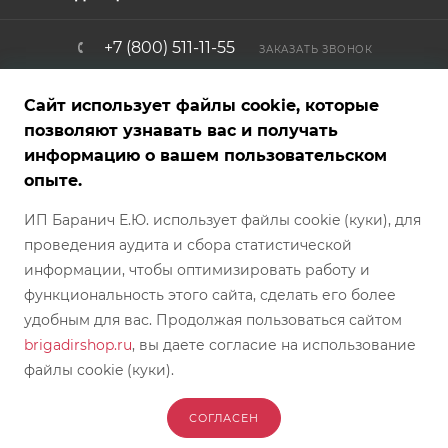
+7 (800) 511-11-55
ЗАКАЗАТЬ ЗВОНОК
info@brigadirshop.ru
Сайт использует файлы cookie, которые
позволяют узнавать вас и получать
информацию о вашем пользовательском
Представленные на сайте товары — фотообразцы, графические,
опыте.
рекламные и текстовые материалы — являются собственностью
магазина и не являются публичной офертой. Внешний вид
ИП Баранич Е.Ю. использует файлы cookie (куки), для
товара, характеристики, страна производителя и комплект
поставки могут отличаться от указанных на сайте и могут быть
проведения аудита и сбора статистической
изменены производителем без предварительного
предупреждения/отображения в каталоге магазина БРИГАДИР.
информации, чтобы оптимизировать работу и
Обратите внимание, что цвет, оттенок, текстура и фактура товара
могут отличаться от фотографий, представленных на сайте.
функциональность этого сайта, сделать его более
Условия покупки каждого конкретного товара требуют
согласования непосредственно с менеджером интернет-
удобным для вас. Продолжая пользоваться сайтом
магазина. Предложение между Покупателем и Продавцом
brigadirshop.ru
, вы даете согласие на использование
действует с момента согласования его с менеджером магазина.
файлы cookie (куки).
2026 © БРИГАДИР - интернет-магазин
СОГЛАСЕН
В КОРЗИНУ