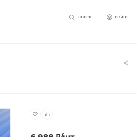
ПОИСК
ВОЙТИ
6 988
₽
/шт