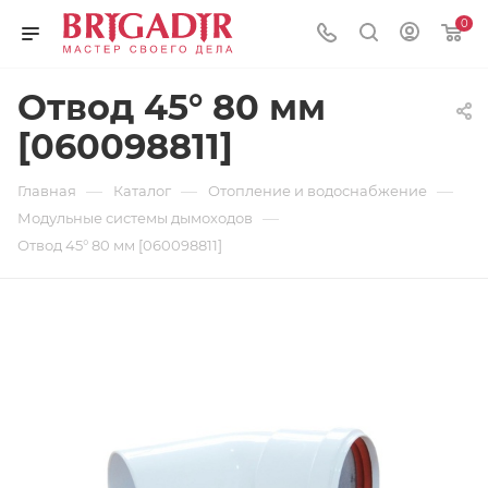
0
Отвод 45° 80 мм
[060098811]
—
—
—
Главная
Каталог
Отопление и водоснабжение
—
Модульные системы дымоходов
Отвод 45° 80 мм [060098811]