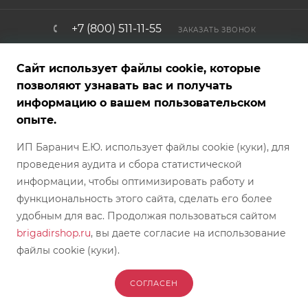
+7 (800) 511-11-55
ЗАКАЗАТЬ ЗВОНОК
info@brigadirshop.ru
Сайт использует файлы cookie, которые
позволяют узнавать вас и получать
информацию о вашем пользовательском
Представленные на сайте товары — фотообразцы, графические,
опыте.
рекламные и текстовые материалы — являются собственностью
магазина и не являются публичной офертой. Внешний вид
ИП Баранич Е.Ю. использует файлы cookie (куки), для
товара, характеристики, страна производителя и комплект
поставки могут отличаться от указанных на сайте и могут быть
проведения аудита и сбора статистической
изменены производителем без предварительного
предупреждения/отображения в каталоге магазина БРИГАДИР.
информации, чтобы оптимизировать работу и
Обратите внимание, что цвет, оттенок, текстура и фактура товара
могут отличаться от фотографий, представленных на сайте.
функциональность этого сайта, сделать его более
Условия покупки каждого конкретного товара требуют
согласования непосредственно с менеджером интернет-
удобным для вас. Продолжая пользоваться сайтом
магазина. Предложение между Покупателем и Продавцом
brigadirshop.ru
, вы даете согласие на использование
действует с момента согласования его с менеджером магазина.
файлы cookie (куки).
2026 © БРИГАДИР - интернет-магазин
СОГЛАСЕН
В КОРЗИНУ