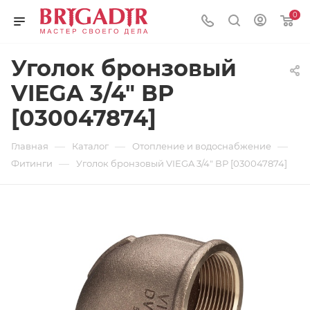
0
Уголок бронзовый
VIEGA 3/4" ВР
[030047874]
—
—
—
Главная
Каталог
Отопление и водоснабжение
—
Фитинги
Уголок бронзовый VIEGA 3/4" ВР [030047874]